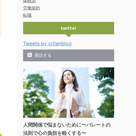
体験談
労働規約
転職
twitter
Tweets by critenblog
購読する
人間関係で悩まないために〜パレートの
法則で心の負担を軽くする〜