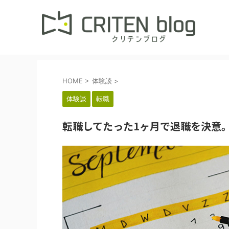
HOME
>
体験談
>
体験談
転職
転職してたった1ヶ月で退職を決意