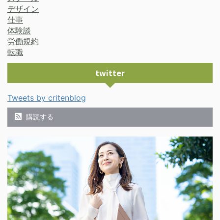
デザイン
仕事
体験談
労働規約
転職
twitter
Tweets by critenblog
購読する