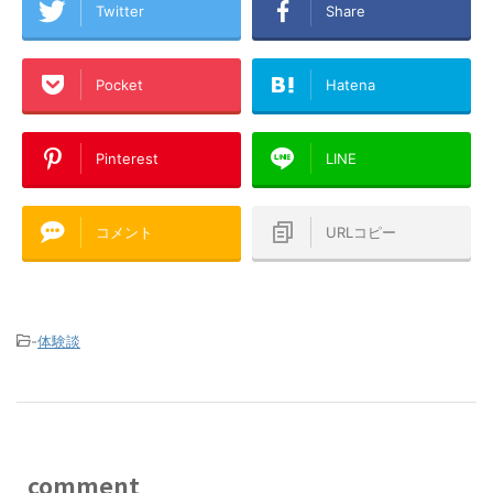
Twitter
Share
Pocket
Hatena
Pinterest
LINE
コメント
URLコピー
-
体験談
comment